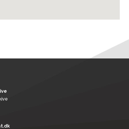
kive
kive
t.dk