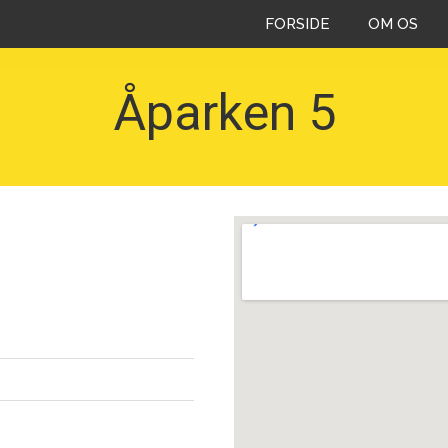
FORSIDE
OM OS
Åparken 5