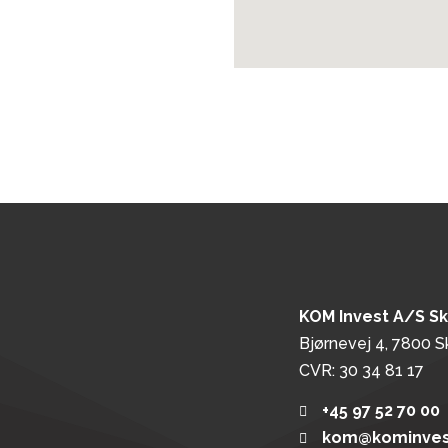
KOM Invest A/S S
Bjørnevej 4, 7800 S
CVR: 30 34 81 17
+45 97 52 70 00
kom@kominves