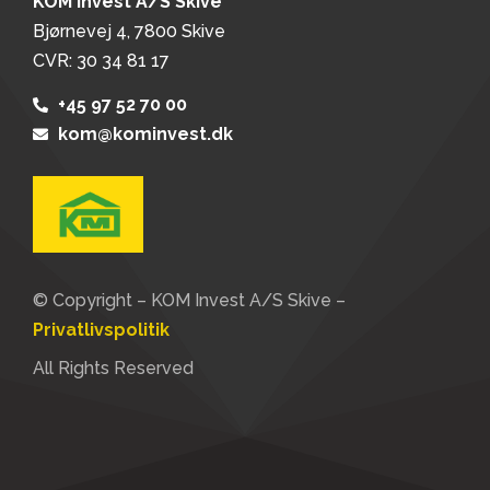
KOM Invest A/S Skive
Bjørnevej 4, 7800 Skive
CVR: 30 34 81 17
+45 97 52 70 00
kom@kominvest.dk
© Copyright – KOM Invest A/S Skive –
Privatlivspolitik
All Rights Reserved