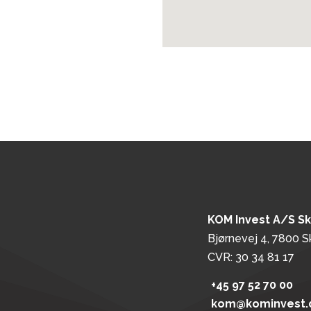
KOM Invest A/S S
Bjørnevej 4, 7800 S
CVR: 30 34 81 17
+45 97 52 70 00
kom@kominvest.