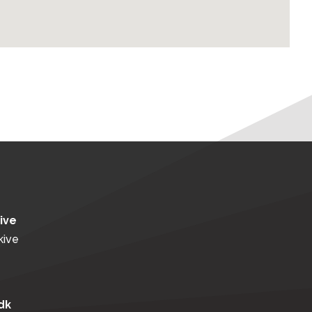
kive
kive
dk