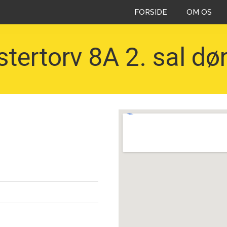
FORSIDE
OM OS
stertorv 8A 2. sal dør