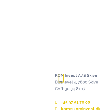
KOM Invest A/S Skive
Bjørnevej 4, 7800 Skive
CVR: 30 34 81 17
+45 97 52 70 00
kom@kominvest.dk