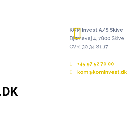
KOM Invest A/S Skive
Bjørnevej 4, 7800 Skive
CVR: 30 34 81 17
+45 97 52 70 00
kom@kominvest.dk
.DK